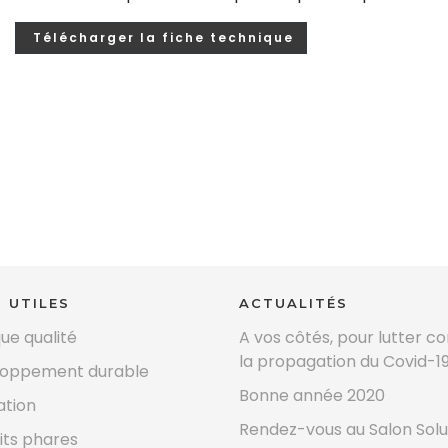
Télécharger la fiche technique
S UTILES
ACTUALITÉS
que qualité
A vos côtés, pour lutter c
la propagation du Covid-1
loppement durable
Bonne année 2020
tion
Rendez-vous au Salon Solu
its phares