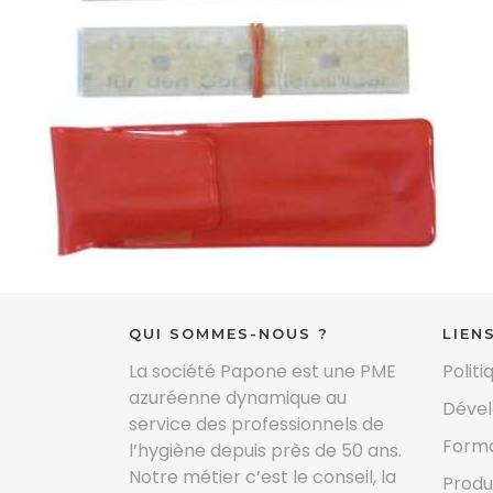
QUI SOMMES-NOUS ?
LIEN
La société Papone est une PME
Politi
azuréenne dynamique au
Déve
service des professionnels de
Forma
l’hygiène depuis près de 50 ans.
Notre métier c’est le conseil, la
Produ