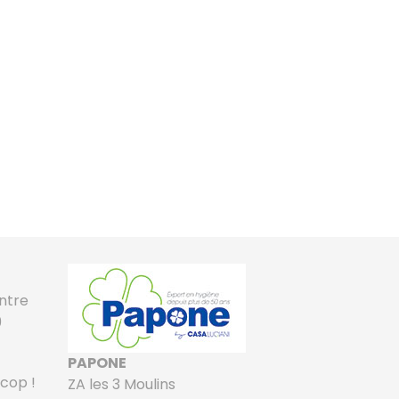
ontre
9
PAPONE
cop !
ZA les 3 Moulins